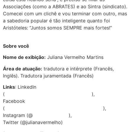
Associações (como a ABRATES) e ao Sintra (sindicato).
Comecei com um clichê e vou terminar com outro, mas
a sabedoria popular é tão inteligente quanto foi
Aristóteles: “Juntos somos SEMPRE mais fortes!”
Sobre você
Nome de exibição:
Juliana Vermelho Martins
Área de atuação:
tradutora e intérprete (Francês,
Inglês). Tradutora juramentada (Francês)
Links
: LinkedIn
(
linkedin.com/in/julianavermelhomartins
),
Facebook
(
https://www.facebook.com/juliana.vermelho
),
Instagram (@
juliana.vermelho
),
Twitter (@julianavermelho)