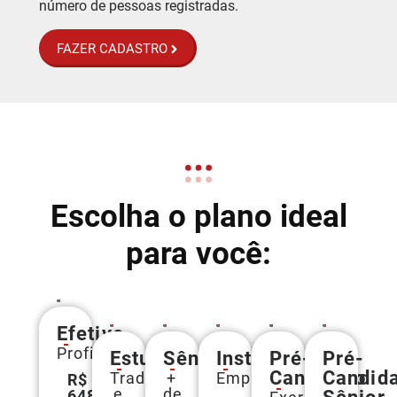
número de pessoas registradas.
FAZER CADASTRO
Escolha o plano ideal
para você:
Efetivo
Profissional
Estudante
Sênior
Institucional
Pré-
Pré-
Candidato
Candid
Tradução
+
Empresas
R$
e
de
648,00