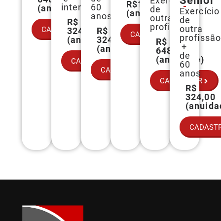
Sênior
Exercício
R$1.296,00
interpretação
60
(anuidade)
de
Exercício
(anuidade)
anos
outra
de
R$
profissão
outra
CADASTRAR
324,00
R$
CADASTRAR
profissão
(anuidade)
324,00
R$
+
(anuidade)
648,00
de
(anuidade)
CADASTRAR
60
CADASTRAR
anos
CADASTRAR
R$
324,00
(anuida
CADAST