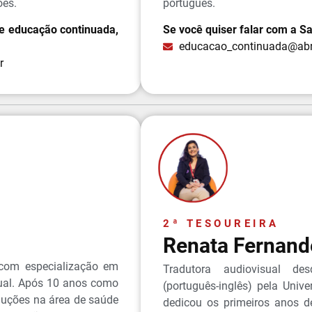
ões.
português.
re educação continuada,
Se você quiser falar com a 
educacao_continuada@abr
r
2ª TESOUREIRA
Renata Fernand
com especialização em
Tradutora audiovisual d
isual. Após 10 anos como
(português-inglês) pela Unive
aduções na área de saúde
dedicou os primeiros anos de