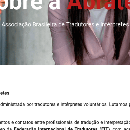
obre a
Abrat
Associação Brasileira de Tradutores e Intérpretes
retes
inistrada por tradutores e intérpretes voluntários. Lutamos pe
os e contatos entre profissionais de tradução e interpretação
mbro da
Federação Internacional de Tradutores (FIT)
, com ac