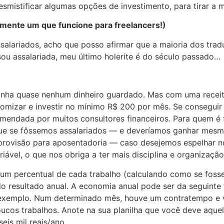
smistificar algumas opções de investimento, para tirar a 
mente um que funcione para freelancers!)
salariados, acho que posso afirmar que a maioria dos trad
ou assalariada, meu último holerite é do século passado…
nha quase nenhum dinheiro guardado. Mas com uma receita 
nomizar e investir no mínimo R$ 200 por mês. Se conseguir
mendada por muitos consultores financeiros. Para quem é 
e se fôssemos assalariados — e deveríamos ganhar mesmo
TS, provisão para aposentadoria — caso desejemos espelhar
riável, o que nos obriga a ter mais disciplina e organização
 um percentual de cada trabalho (calculando como se foss
, do resultado anual. A economia anual pode ser da seguinte
r exemplo. Num determinado mês, houve um contratempo e v
ucos trabalhos. Anote na sua planilha que você deve aque
eis mil reais/ano.