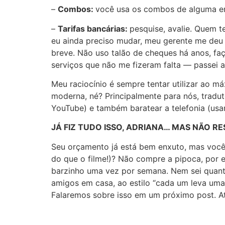
–
Combos:
você usa os combos de alguma em
–
Tarifas bancárias:
pesquise, avalie. Quem t
eu ainda preciso mudar, meu gerente me deu u
breve. Não uso talão de cheques há anos, faç
serviços que não me fizeram falta — passei a
Meu raciocínio é sempre tentar utilizar ao m
moderna, né? Principalmente para nós, tradut
YouTube) e também baratear a telefonia (usa
JÁ FIZ TUDO ISSO, ADRIANA… MAS NÃO R
Seu orçamento já está bem enxuto, mas voc
do que o filme!)? Não compre a pipoca, por 
barzinho uma vez por semana. Nem sei quanto
amigos em casa, ao estilo “cada um leva uma
Falaremos sobre isso em um próximo post. At