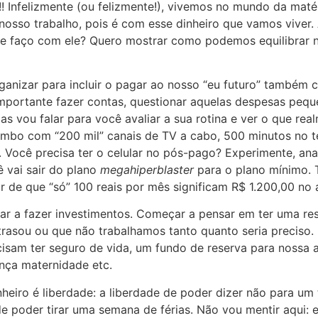
!! Infelizmente (ou felizmente!), vivemos no mundo da maté
osso trabalho, pois é com esse dinheiro que vamos viver.
 que faço com ele? Quero mostrar como podemos equilibrar 
ganizar para incluir o pagar ao nosso “eu futuro” também
 importante fazer contas, questionar aquelas despesas peq
as vou falar para você avaliar a sua rotina e ver o que r
bo com “200 mil” canais de TV a cabo, 500 minutos no tel
i. Você precisa ter o celular no pós-pago? Experimente, an
 vai sair do plano
megahiperblaster
para o plano mínimo. 
r de que “só” 100 reais por mês significam R$ 1.200,00 no 
r a fazer investimentos. Começar a pensar em ter uma rese
rasou ou que não trabalhamos tanto quanto seria preciso. 
isam ter seguro de vida, um fundo de reserva para nossa 
ença maternidade etc.
inheiro é liberdade: a liberdade de poder dizer não para um
de poder tirar uma semana de férias. Não vou mentir aqui: