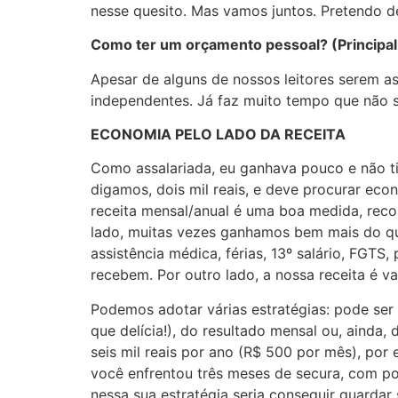
nesse quesito. Mas vamos juntos. Pretendo de
Como ter um orçamento pessoal? (Principal
Apesar de alguns de nossos leitores serem as
independentes. Já faz muito tempo que não s
ECONOMIA PELO LADO DA RECEITA
Como assalariada, eu ganhava pouco e não ti
digamos, dois mil reais, e deve procurar eco
receita mensal/anual é uma boa medida, reco
lado, muitas vezes ganhamos bem mais do qu
assistência médica, férias, 13º salário, FG
recebem. Por outro lado, a nossa receita é va
Podemos adotar várias estratégias: pode ser
que delícia!), do resultado mensal ou, ainda
seis mil reais por ano (R$ 500 por mês), po
você enfrentou três meses de secura, com po
nessa sua estratégia seria conseguir guardar s