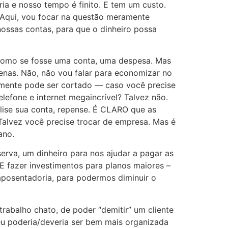
ria e nosso tempo é finito. E tem um custo.
 Aqui, vou focar na questão meramente
nossas contas, para que o dinheiro possa
 como se fosse uma conta, uma despesa. Mas
uenas. Não, não vou falar para economizar no
ealmente pode ser cortado — caso você precise
efone e internet megaincrível? Talvez não.
alise sua conta, repense. É CLARO que as
Talvez você precise trocar de empresa. Mas é
ano.
rva, um dinheiro para nos ajudar a pagar as
E fazer investimentos para planos maiores –
aposentadoria, para podermos diminuir o
 trabalho chato, de poder “demitir” um cliente
 eu poderia/deveria ser bem mais organizada