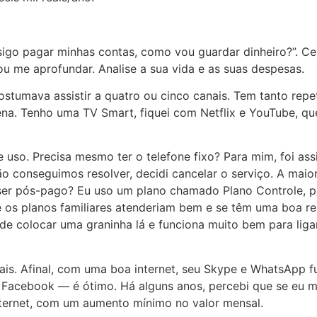
igo pagar minhas contas, como vou guardar dinheiro?”. Ce
u me aprofundar. Analise a sua vida e as suas despesas.
ostumava assistir a quatro ou cinco canais. Tem tanto rep
ena. Tenho uma TV Smart, fiquei com Netflix e YouTube, qu
de uso. Precisa mesmo ter o telefone fixo? Para mim, foi as
o conseguimos resolver, decidi cancelar o serviço. A maio
a ser pós-pago? Eu uso um plano chamado Plano Controle, p
 os planos familiares atenderiam bem e se têm uma boa rel
e colocar uma graninha lá e funciona muito bem para ligar 
mais. Afinal, com uma boa internet, seu Skype e WhatsApp
 Facebook — é ótimo. Há alguns anos, percebi que se eu 
internet, com um aumento mínimo no valor mensal.