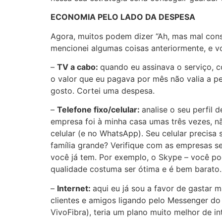
ECONOMIA PELO LADO DA DESPESA
Agora, muitos podem dizer “Ah, mas mal cons
mencionei algumas coisas anteriormente, e vo
–
TV a cabo:
quando eu assinava o serviço, c
o valor que eu pagava por mês não valia a p
gosto. Cortei uma despesa.
–
Telefone fixo/celular:
analise o seu perfil 
empresa foi à minha casa umas três vezes, nã
celular (e no WhatsApp). Seu celular precis
família grande? Verifique com as empresas se
você já tem. Por exemplo, o Skype – você pod
qualidade costuma ser ótima e é bem barato.
–
Internet:
aqui eu já sou a favor de gastar 
clientes e amigos ligando pelo Messenger do
VivoFibra), teria um plano muito melhor de 