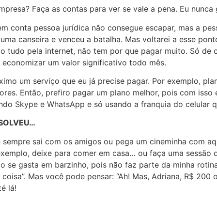
presa? Faça as contas para ver se vale a pena. Eu nunca
em conta pessoa jurídica não consegue escapar, mas a pesso
ma canseira e venceu a batalha. Mas voltarei a esse ponto
o tudo pela internet, não tem por que pagar muito. Só de c
 economizar um valor significativo todo mês.
áximo um serviço que eu já precise pagar. Por exemplo, plan
ores. Então, prefiro pagar um plano melhor, pois com isso
ndo Skype e WhatsApp e só usando a franquia do celular q
ESOLVEU…
ê sempre sai com os amigos ou pega um cineminha com aqu
exemplo, deixe para comer em casa… ou faça uma sessão de
 se gasta em barzinho, pois não faz parte da minha roti
 coisa”. Mas você pode pensar: “Ah! Mas, Adriana, R$ 200
é lá!