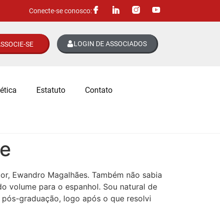
Conecte-se conosco:
LOGIN DE ASSOCIADOS
SSOCIE-SE
ética
Estatuto
Contato
te
utor, Ewandro Magalhães. Também não sabia
o volume para o espanhol. Sou natural de
 pós-graduação, logo após o que resolvi