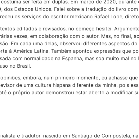
 costuma ser feita em duplas. Em março de 2020, durante 
IS), dos Estados Unidos. Falei sobre a tradução do livro co
ereceu os serviços do escritor mexicano Rafael Lope, diretor
extos editados e revisados, no começo hesitei. Argumentei
árias vezes, em colaboração com o autor. Mas, no final, a
ersão. Em cada uma delas, observou diferentes aspectos do
rta à América Latina. Também apontou expressões que pod
é usada com normalidade na Espanha, mas soa muito mal no
so no Brasil.
s opiniões, embora, num primeiro momento, eu achasse que
revisor de uma cultura hispana diferente da minha, pois ess
e até o próprio autor demonstrou estar aberto a modificar
rnalista e tradutor, nascido em Santiago de Compostela, na 