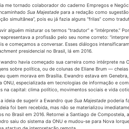
via me tornado colaborador do caderno Empregos e Negóc
 encaminhado
Sua Majestade
para a redação como sugestão d
o simultânea”, pois eu já fazia alguns “frilas” como tradut
ir alguém misturar os termos “tradutor” e “intérprete.” Por
 reapresentava a profissão pelo seu nome correto: “interpre
iais e começamos a conversar. Esses diálogos intensificara
achment
presidencial no Brasil, lá em 2016.
wandro havia começado sua carreira como intérprete na C
ns sobre política, ou de colunas de Eliane Brum — cheias d
a eu quem morava em Brasília. Ewandro estava em Genebra, 
da ONU, especializada em tecnologias de informação e co
s na capital: clima político, movimentos sociais e vida coti
e a ideia de sugerir a Ewandro que
Sua Majestade
poderia fa
A ideia foi bem recebida, mas não se materializou imediata
os no Brasil em 2016. Retornei a Santiago de Compostela, 
ndro saiu do sistema da ONU e mudou-se para Nova Iorque.
uma
startup
de interpretação remota.