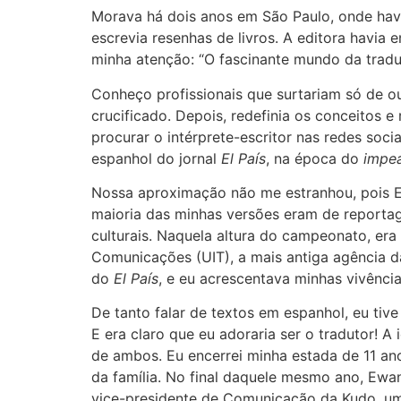
Morava há dois anos em São Paulo, onde ha
escrevia resenhas de livros. A editora havia
minha atenção: “O fascinante mundo da traduçã
Conheço profissionais que surtariam só de ouv
crucificado. Depois, redefinia os conceitos e
procurar o intérprete-escritor nas redes soc
espanhol do jornal
El País
, na época do
impe
Nossa aproximação não me estranhou, pois E
maioria das minhas versões eram de reportage
culturais. Naquela altura do campeonato, er
Comunicações (UIT), a mais antiga agência 
do
El País
, e eu acrescentava minhas vivência
De tanto falar de textos em espanhol, eu tiv
E era claro que eu adoraria ser o tradutor! 
de ambos. Eu encerrei minha estada de 11 an
da família. No final daquele mesmo ano, Ewa
vice-presidente de Comunicação da Kudo, 