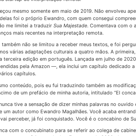
omeçou mesmo somente em maio de 2019. Não envolveu ape
a delas foi o próprio Ewandro, com quem consegui compreen
o me limitei a traduzir
Sua Majestade
. Comentava com o a
anços mais recentes na interpretação remota.
o também não se limitou a receber meus textos, e foi per
os várias adaptações culturais a quatro mãos. A primeira, 
 a terceira edição em português. Lançada em julho de 20
ndidas pela Amazon —, ela inclui um capítulo dedicado a 
ários capítulos.
mo conteúdo, pois eu fui traduzindo também as modificaç
éscimo de um prefácio de minha autoria, intitulado “El con
 nunca tive a sensação de dizer minhas palavras no ouvido 
e um autor como Ewandro Magalhães. Você acaba entrando
ai perceber, já foi conquistado. Você é o concabino de Su
rinca com o concubinato para se referir ao colega de cabi