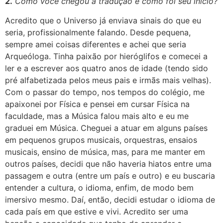
2.
Como você chegou à tradução e como foi seu início?
Acredito que o Universo já enviava sinais do que eu
seria, profissionalmente falando. Desde pequena,
sempre amei coisas diferentes e achei que seria
Arqueóloga. Tinha paixão por hieróglifos e comecei a
ler e a escrever aos quatro anos de idade (tendo sido
pré alfabetizada pelos meus pais e irmãs mais velhas).
Com o passar do tempo, nos tempos do colégio, me
apaixonei por Física e pensei em cursar Física na
faculdade, mas a Música falou mais alto e eu me
graduei em Música. Cheguei a atuar em alguns países
em pequenos grupos musicais, orquestras, ensaios
musicais, ensino de música, mas, para me manter em
outros países, decidi que não haveria hiatos entre uma
passagem e outra (entre um país e outro) e eu buscaria
entender a cultura, o idioma, enfim, de modo bem
imersivo mesmo. Daí, então, decidi estudar o idioma de
cada país em que estive e vivi. Acredito ser uma