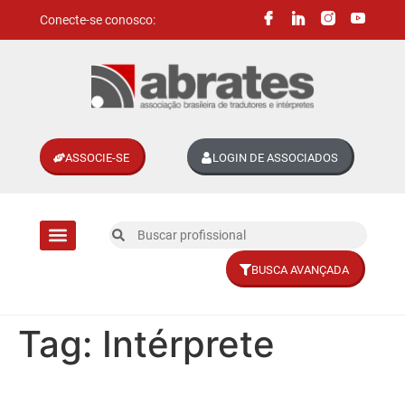
Conecte-se conosco:
ASSOCIE-SE
LOGIN DE ASSOCIADOS
BUSCA AVANÇADA
Divisões setoriais
Tag:
Intérprete
Tradução e interpretação