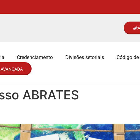
A
ia
Credenciamento
Divisões setoriais
Código de 
 AVANÇADA
sso ABRATES
ntes