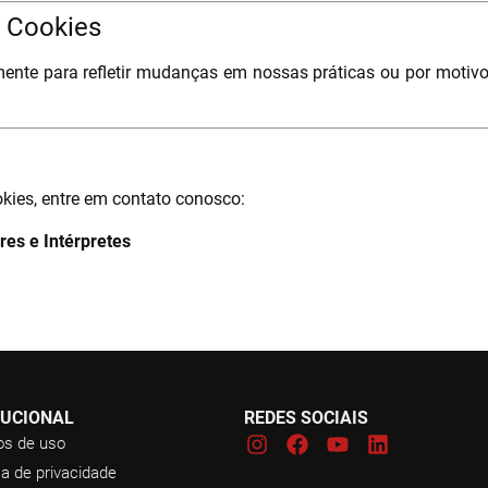
e Cookies
camente para refletir mudanças em nossas práticas ou por moti
okies, entre em contato conosco:
es e Intérpretes
TUCIONAL
REDES SOCIAIS
s de uso
ca de privacidade